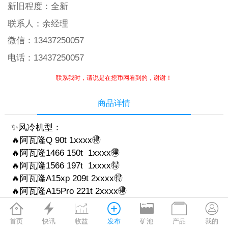
新旧程度：
全新
联系人：
余经理
微信：
13437250057
电话：
13437250057
联系我时，请说是在挖币网看到的，谢谢！
商品详情
✨风冷机型：
🔥阿瓦隆Q 90t 1xxxx🉐
🔥阿瓦隆1466 150t 1xxxx🉐
🔥阿瓦隆1566 197t 1xxxx🉐
🔥阿瓦隆A15xp 209t 2xxxx🉐
🔥阿瓦隆A15Pro 221t 2xxxx🉐
🔥蚂蚁s21+216t/235t 2xxxx🉐







✨水冷机型
首页
快讯
收益
发布
矿池
产品
我的