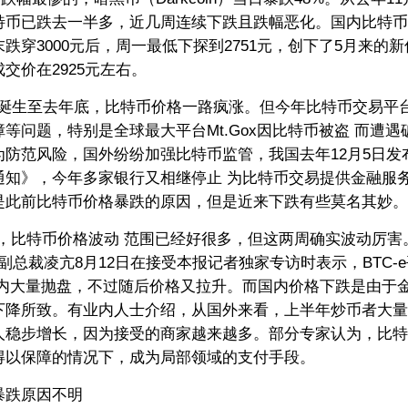
特币已跌去一半多，近几周连续下跌且跌幅恶化。国内比特币
跌穿3000元后，周一最低下探到2751元，创下了5月来的新
交价在2925元左右。
诞生至去年底，比特币价格一路疯涨。但今年比特币交易平
等问题，特别是全球最大平台Mt.Gox因比特币被盗 而遭
为防范风险，国外纷纷加强比特币监管，我国去年12月5日发
通知》，今年多家银行又相继停止 为比特币交易提供金融服
是此前比特币价格暴跌的原因，但是近来下跌有些莫名其妙。
比特币价格波动 范围已经好很多，但这两周确实波动厉害。
na）副总裁凌亢8月12日在接受本报记者独家专访时表示，BTC-
间内大量抛盘，不过随后价格又拉升。而国内价格下跌是由于
下降所致。有业内人士介绍，从国外来看，上半年炒币者大量
人稳步增长，因为接受的商家越来越多。部分专家认为，比特
得以保障的情况下，成为局部领域的支付手段。
跌原因不明