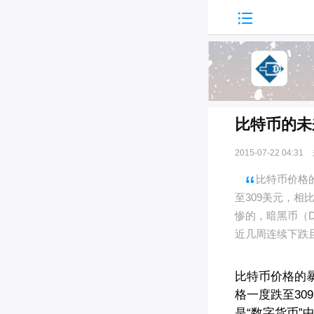

比特币的未
2015-07-22 04:31
比特币价格
至309美元，相
惨的，暗黑币（D
近几周连续下跌
比特币价格的暴
格一度跌至30
是“数字货币”中