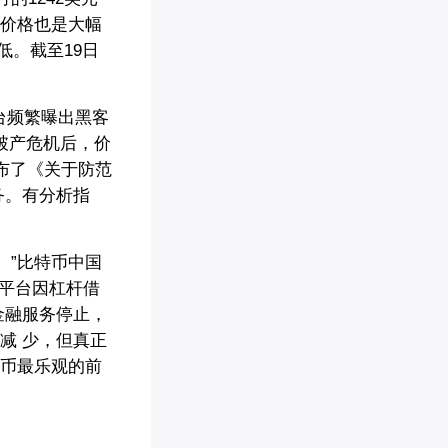
价格也是大幅
低。截至19日
台频繁曝出黑客
遇破产危机后，价
布了《关于防范
务。有分析指
”比特币中国
e平台因杠杆借
金融服务停止，
减 少，但真正
币最乐观的前