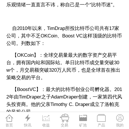
乐观情绪一直直言不讳，称自己是一个“比特币迷”。
自2010年以来，TimDrap所投比特币公司共有17家
公司，其中不乏OKCoin、Boost VC这样顶级的比特币
公司。列数如下：
【OKCoin】：全球交易量最大的数字资产交易平
台，拥有国内站和国际站。单日比特币成交量突破30
w个，月交易额突破320万人民币，也是全球首在推出
策略交易的平台。
【BoostVC】：最大的比特币创业公司孵化器。201
2年由TimDraper之子AdamDraper创建，一家第四代风
头投资商。他的父亲Timothy C. Draper成立了洛帕克
的风投公司







DraperFisherJurvetson，因赢得丝绸之路29000枚
首页
快讯
收益
交易
矿池
产品
我的