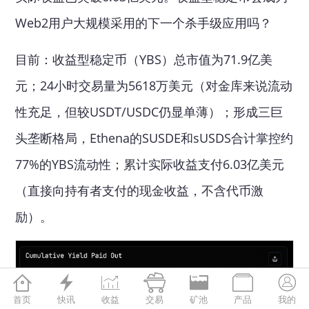
Web2用户大规模采用的下一个杀手级应用吗？
目前：收益型稳定币（YBS）总市值为71.9亿美
元；24小时交易量为5618万美元（对金库来说流动
性充足，但较USDT/USDC仍显单薄）；形成三巨
头垄断格局，Ethena的SUSDE和sUSDS合计掌控约
77%的YBS流动性；累计实际收益支付6.03亿美元
（直接向持有者支付的现金收益，不含代币激
励）。







首页
快讯
收益
交易
矿池
产品
我的