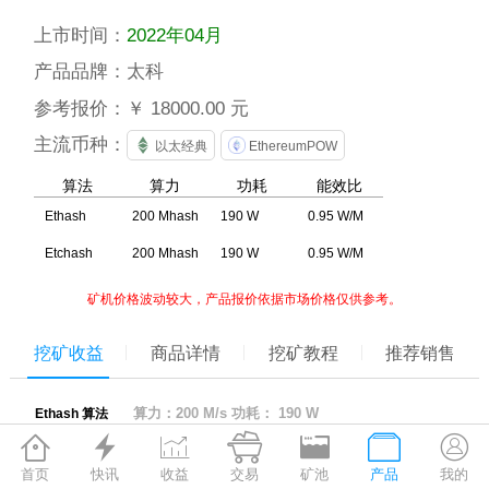
上市时间：
2022年04月
产品品牌：
太科
参考报价：
￥ 18000.00 元
主流币种：
以太经典
EthereumPOW
算法
算力
功耗
能效比
Ethash
200 Mhash
190 W
0.95 W/M
Etchash
200 Mhash
190 W
0.95 W/M
矿机价格波动较大，产品报价依据市场价格仅供参考。
挖矿收益
商品详情
挖矿教程
推荐销售
算力：200 M/s 功耗： 190 W
Ethash 算法







算力
币种
日产出
功耗
首页
快讯
收益
交易
矿池
产品
我的