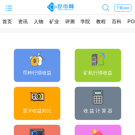


下载app
首页
资讯
人物
矿业
评测
学院
教程
百科
PO
币种行情收益
矿机行情收益
显卡收益对比
收 益 计 算 器