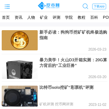


下载app
首页
资讯
人物
矿业
评测
学院
教程
百科
PO
新手必读：狗狗币挖矿矿机终极选购
指南
2026-03-23
暴力美学！火山D3开箱实测：20G算
力背后的“工业巨兽”
2026-03-20
比特币solo挖矿“彩票机”评测
矿机评测
挖币网评测
2023-11-02