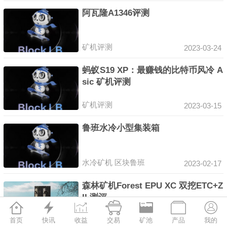
阿瓦隆A1346评测
矿机评测
2023-03-24
蚂蚁S19 XP：最赚钱的比特币风冷 A
sic 矿机评测
矿机评测
2023-03-15
鲁班水冷小型集装箱
水冷矿机
区块鲁班
2023-02-17
森林矿机Forest EPU XC 双挖ETC+Z
IL测评







矿机评测
首页
快讯
收益
交易
矿池
产品
我的
2022-12-15