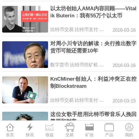
以太坊创始人AMA内容回顾——Vital
ik Buterin：我有55万个以太币
比特币交易
比特币支付
比特币挖矿机
比特
2016-03-16
对周小川专访的解读：央行推出数字
货币可能还需要10年
数字货币
比特币挖矿机
比特币矿机
蚂蚁矿
2016-03-16
KnCMiner创始人：利益冲突正在控
制Blockstream
比特币交易
比特币支付
比特币挖矿机
比特
2016-03-15
这位女歌手想用比特币帮音乐人挽回
尊严和财富







首页
快讯
收益
交易
矿池
产品
我的
比特币交易
比特币支付
比特币挖矿机
比特
2016-03-14