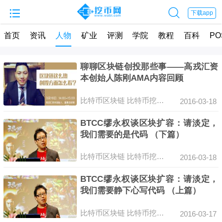


下载app
首页
资讯
人物
矿业
评测
学院
教程
百科
PO
聊聊区块链创投那些事——高戎汇资
本创始人陈刚AMA内容回顾
比特币区块链
比特币挖矿机
比特币矿机
蚂
2016-03-18
BTCC缪永权谈区块扩容：请淡定，
我们需要的是代码 （下篇）
比特币区块链
比特币挖矿机
比特币矿机
蚂
2016-03-18
BTCC缪永权谈区块扩容：请淡定，
我们需要静下心写代码 （上篇）
比特币区块链
比特币挖矿机
比特币矿机
蚂
2016-03-17