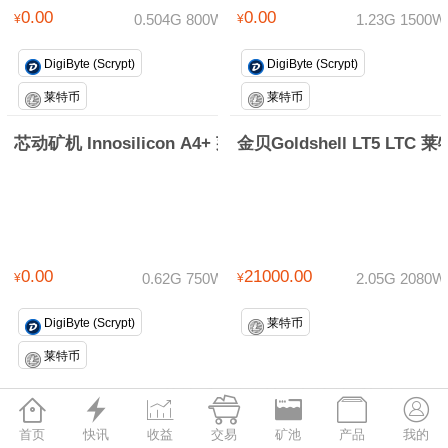
0.00
0.00
¥
0.504G 800W
¥
1.23G 1500W
DigiByte (Scrypt)
DigiByte (Scrypt)
莱特币
莱特币
芯动矿机 Innosilicon A4+ 莱特币矿机
金贝Goldshell LT5 LTC
0.00
21000.00
¥
0.62G 750W
¥
2.05G 2080W
DigiByte (Scrypt)
莱特币
莱特币
莱特币的分布情况与比特币相类似







首页
快讯
收益
交易
矿池
产品
我的