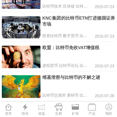
比特币技术
区块链
比特币交易所
交易所
2015-07-23
KNC集团的比特币ETN打进德国证券
市场
投资比特币
数字货币
比特币交易所
交易所
2015-07-23
欧盟：比特币免收VAT增值税
虚拟货币
比特币论坛
比特币交易所
交易所
2015-07-23
维基泄密与比特币的不解之谜
比特币交易所
莱特币
比特币挖矿机
比特币
2015-07-28







全球八大顶尖银行巨头向比特币伸出
橄榄枝
首页
快讯
收益
交易
矿池
产品
我的