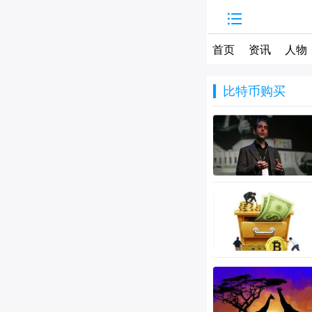

首页
资讯
人物
比特币购买